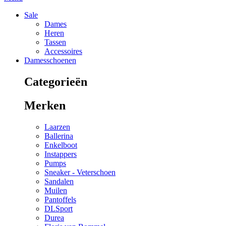
Sale
Dames
Heren
Tassen
Accessoires
Damesschoenen
Categorieën
Merken
Laarzen
Ballerina
Enkelboot
Instappers
Pumps
Sneaker - Veterschoen
Sandalen
Muilen
Pantoffels
DLSport
Durea