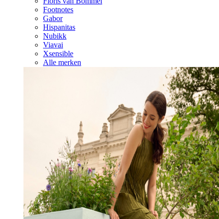
Floris van Bommel
Footnotes
Gabor
Hispanitas
Nubikk
Viavai
Xsensible
Alle merken