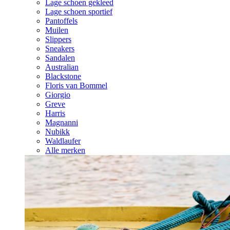
Lage schoen gekleed
Lage schoen sportief
Pantoffels
Muilen
Slippers
Sneakers
Sandalen
Australian
Blackstone
Floris van Bommel
Giorgio
Greve
Harris
Magnanni
Nubikk
Waldlaufer
Alle merken