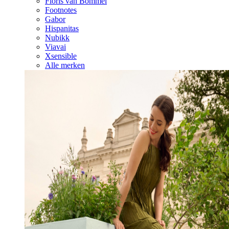
Floris van Bommel
Footnotes
Gabor
Hispanitas
Nubikk
Viavai
Xsensible
Alle merken