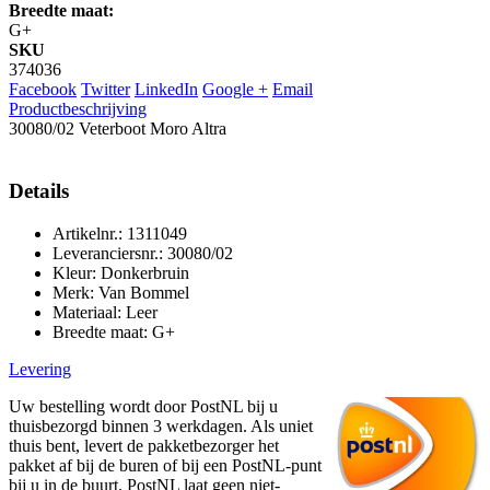
Breedte maat:
G+
SKU
374036
Facebook
Twitter
LinkedIn
Google +
Email
Productbeschrijving
30080/02 Veterboot Moro Altra
Details
Artikelnr.: 1311049
Leveranciersnr.: 30080/02
Kleur: Donkerbruin
Merk: Van Bommel
Materiaal: Leer
Breedte maat: G+
Levering
Uw bestelling wordt door PostNL bij u
thuisbezorgd binnen 3 werkdagen. Als uniet
thuis bent, levert de pakketbezorger het
pakket af bij de buren of bij een PostNL-punt
bij u in de buurt. PostNL laat geen niet-