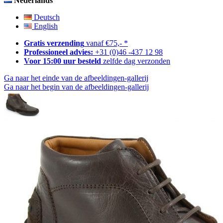
Nederlands
Deutsch
English
Gratis verzending
vanaf €75,- *
Professioneel advies:
+31 (0)46 -437 12 98
Voor 15:00 uur besteld
zelfde dag verzonden
Ga naar het einde van de afbeeldingen-gallerij
Ga naar het begin van de afbeeldingen-gallerij