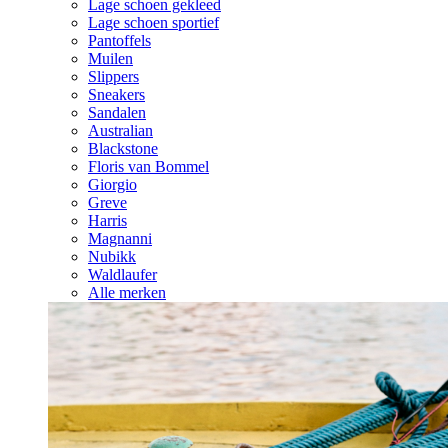
Lage schoen gekleed
Lage schoen sportief
Pantoffels
Muilen
Slippers
Sneakers
Sandalen
Australian
Blackstone
Floris van Bommel
Giorgio
Greve
Harris
Magnanni
Nubikk
Waldlaufer
Alle merken