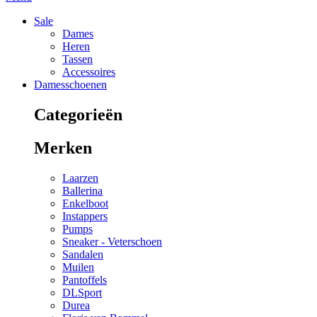
Sale
Dames
Heren
Tassen
Accessoires
Damesschoenen
Categorieën
Merken
Laarzen
Ballerina
Enkelboot
Instappers
Pumps
Sneaker - Veterschoen
Sandalen
Muilen
Pantoffels
DLSport
Durea