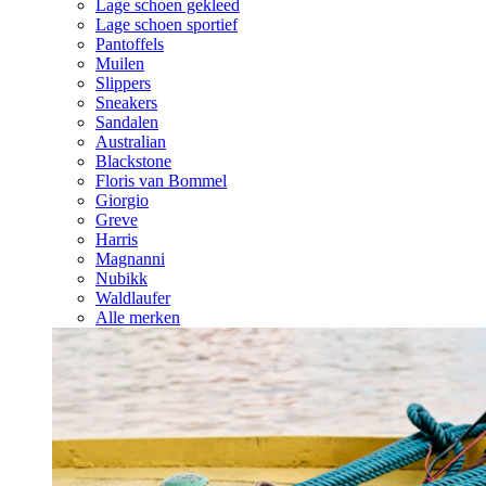
Lage schoen gekleed
Lage schoen sportief
Pantoffels
Muilen
Slippers
Sneakers
Sandalen
Australian
Blackstone
Floris van Bommel
Giorgio
Greve
Harris
Magnanni
Nubikk
Waldlaufer
Alle merken