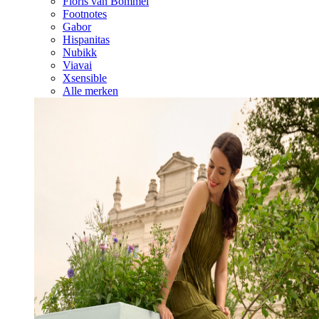
Floris van Bommel
Footnotes
Gabor
Hispanitas
Nubikk
Viavai
Xsensible
Alle merken