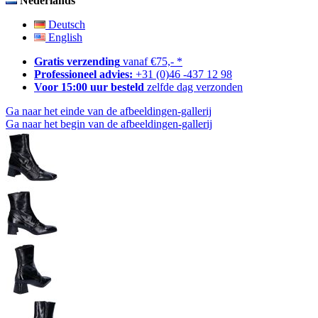
Nederlands
Deutsch
English
Gratis verzending
vanaf €75,- *
Professioneel advies:
+31 (0)46 -437 12 98
Voor 15:00 uur besteld
zelfde dag verzonden
Ga naar het einde van de afbeeldingen-gallerij
Ga naar het begin van de afbeeldingen-gallerij