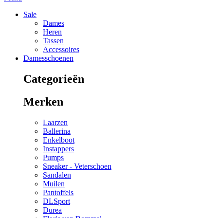
Sale
Dames
Heren
Tassen
Accessoires
Damesschoenen
Categorieën
Merken
Laarzen
Ballerina
Enkelboot
Instappers
Pumps
Sneaker - Veterschoen
Sandalen
Muilen
Pantoffels
DLSport
Durea