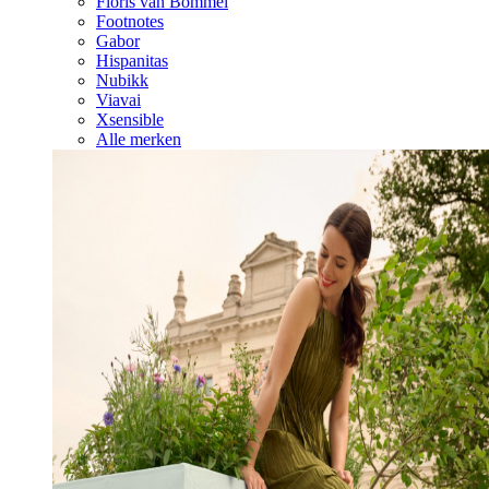
Floris van Bommel
Footnotes
Gabor
Hispanitas
Nubikk
Viavai
Xsensible
Alle merken