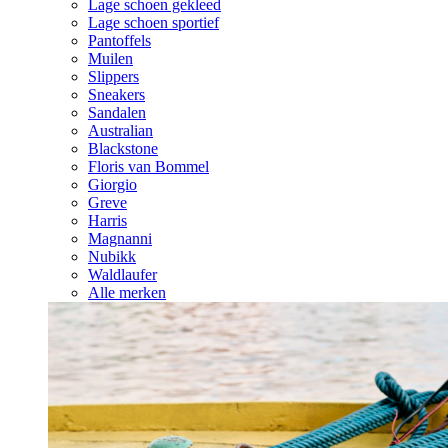
Lage schoen gekleed
Lage schoen sportief
Pantoffels
Muilen
Slippers
Sneakers
Sandalen
Australian
Blackstone
Floris van Bommel
Giorgio
Greve
Harris
Magnanni
Nubikk
Waldlaufer
Alle merken