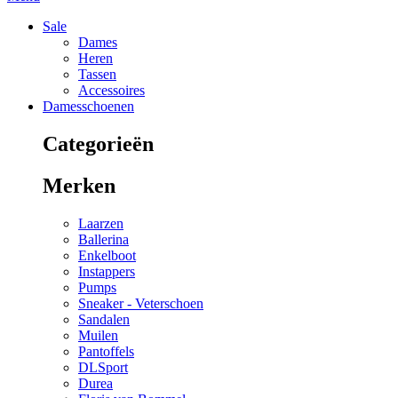
Sale
Dames
Heren
Tassen
Accessoires
Damesschoenen
Categorieën
Merken
Laarzen
Ballerina
Enkelboot
Instappers
Pumps
Sneaker - Veterschoen
Sandalen
Muilen
Pantoffels
DLSport
Durea