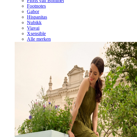
Floris van Bommel
Footnotes
Gabor
Hispanitas
Nubikk
Viavai
Xsensible
Alle merken