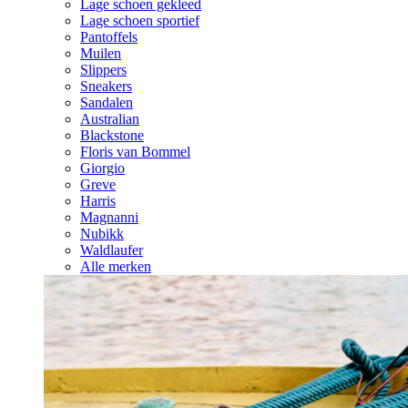
Lage schoen gekleed
Lage schoen sportief
Pantoffels
Muilen
Slippers
Sneakers
Sandalen
Australian
Blackstone
Floris van Bommel
Giorgio
Greve
Harris
Magnanni
Nubikk
Waldlaufer
Alle merken