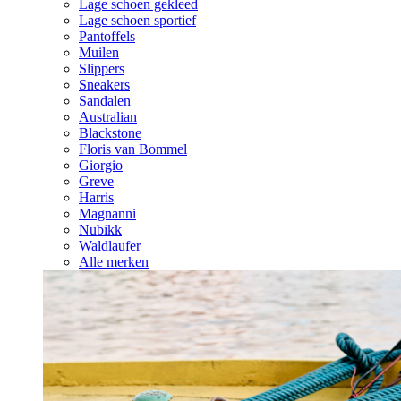
Lage schoen gekleed
Lage schoen sportief
Pantoffels
Muilen
Slippers
Sneakers
Sandalen
Australian
Blackstone
Floris van Bommel
Giorgio
Greve
Harris
Magnanni
Nubikk
Waldlaufer
Alle merken