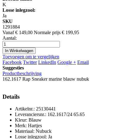
K
Losse inlegzool:
Ja
SKU
1291884
Vanaf
€ 149,00
Normale prijs
€ 199,95
Aantal:
In Winkelwagen
Toevoegen om te vergelijken
Facebook
Twitter
LinkedIn
Google +
Email
Suggesties
Productbeschrijving
162.1617 Rap Sneaker marine blauw nubuk
Details
Artikelnr.: 25130441
Leveranciersnr.: 162.1617/24 65.65
Kleur: Blauw
Merk: Hartjes
Materiaal: Nubuck
Losse inlegzool: Ja