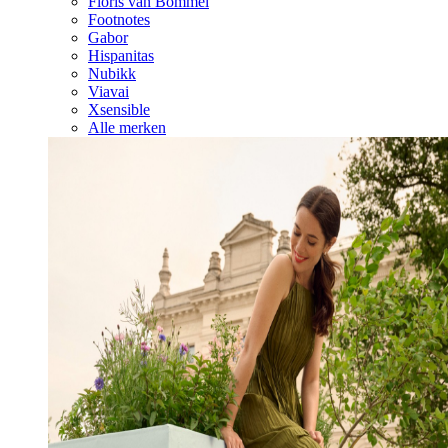
Floris van Bommel
Footnotes
Gabor
Hispanitas
Nubikk
Viavai
Xsensible
Alle merken