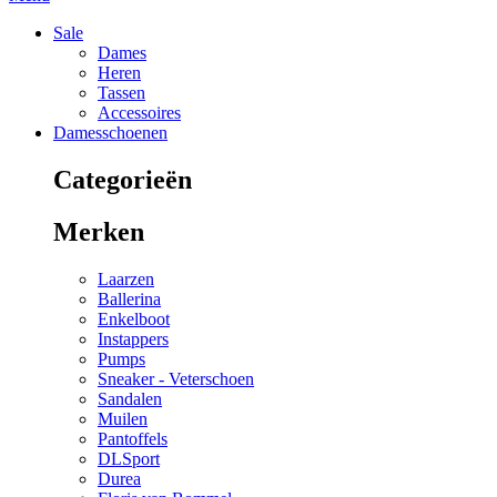
Sale
Dames
Heren
Tassen
Accessoires
Damesschoenen
Categorieën
Merken
Laarzen
Ballerina
Enkelboot
Instappers
Pumps
Sneaker - Veterschoen
Sandalen
Muilen
Pantoffels
DLSport
Durea