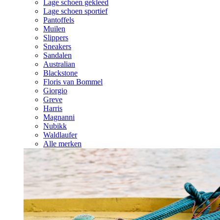
Lage schoen gekleed
Lage schoen sportief
Pantoffels
Muilen
Slippers
Sneakers
Sandalen
Australian
Blackstone
Floris van Bommel
Giorgio
Greve
Harris
Magnanni
Nubikk
Waldlaufer
Alle merken