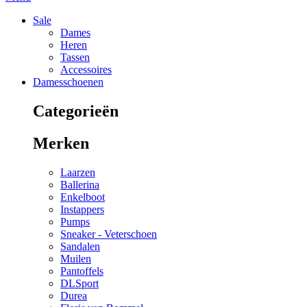
Sale
Dames
Heren
Tassen
Accessoires
Damesschoenen
Categorieën
Merken
Laarzen
Ballerina
Enkelboot
Instappers
Pumps
Sneaker - Veterschoen
Sandalen
Muilen
Pantoffels
DLSport
Durea