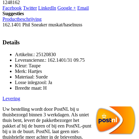
1248162
Facebook
Twitter
LinkedIn
Google +
Email
Suggesties
Productbeschrijving
162.1401 Phil Sneaker muskat/haselnuss
Details
Artikelnr.: 25120830
Leveranciersnr.: 162.1401/31 09.75
Kleur: Taupe
Merk: Hartjes
Materiaal: Suede
Losse inlegzool: Ja
Breedte maat: H
Levering
Uw bestelling wordt door PostNL bij u
thuisbezorgd binnen 3 werkdagen. Als uniet
thuis bent, levert de pakketbezorger het
pakket af bij de buren of bij een PostNL-punt
bij u in de buurt. PostNL laat geen niet-
thuisbriefje meer achter in de brievenbus.