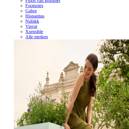
Floris van Bommel
Footnotes
Gabor
Hispanitas
Nubikk
Viavai
Xsensible
Alle merken