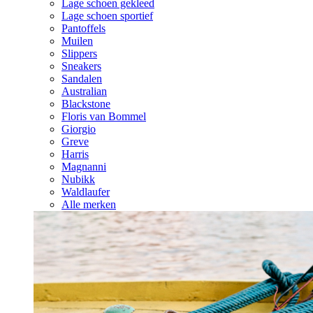
Lage schoen gekleed
Lage schoen sportief
Pantoffels
Muilen
Slippers
Sneakers
Sandalen
Australian
Blackstone
Floris van Bommel
Giorgio
Greve
Harris
Magnanni
Nubikk
Waldlaufer
Alle merken