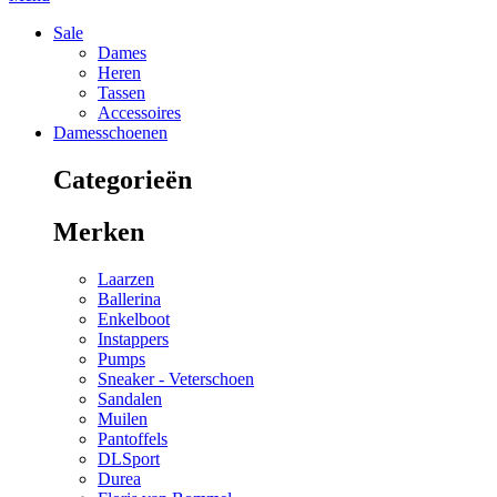
Sale
Dames
Heren
Tassen
Accessoires
Damesschoenen
Categorieën
Merken
Laarzen
Ballerina
Enkelboot
Instappers
Pumps
Sneaker - Veterschoen
Sandalen
Muilen
Pantoffels
DLSport
Durea