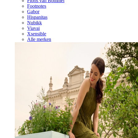
Floris van Bommel
Footnotes
Gabor
Hispanitas
Nubikk
Viavai
Xsensible
Alle merken