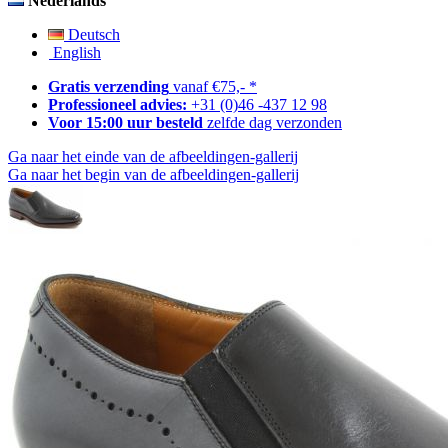
Nederlands
Deutsch
English
Gratis verzending
vanaf €75,- *
Professioneel advies:
+31 (0)46 -437 12 98
Voor 15:00 uur besteld
zelfde dag verzonden
Ga naar het einde van de afbeeldingen-gallerij
Ga naar het begin van de afbeeldingen-gallerij